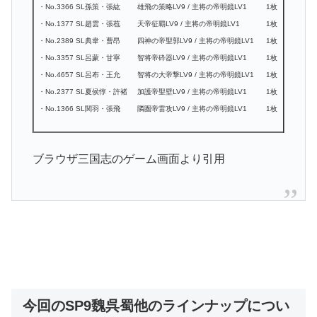
・No.3366 SL孫策・張紘
雄飛の策略LV9 / 主将の帝明鏡LV1
1枚
・No.1377 SL趙雲・張苞
天帝征覇LV9 / 主将の帝明鏡LV1
1枚
・No.2389 SL典韋・曹昂
四神の帝聖郭LV9 / 主将の帝明鏡LV1
1枚
・No.3357 SL呂蒙・甘寧
智将帝砕器LV9 / 主将の帝明鏡LV1
1枚
・No.4657 SL呂布・王允
智将の大帝撃LV9 / 主将の帝明鏡LV1
1枚
・No.2377 SL夏侯惇・許褚
加護帝聖壁LV9 / 主将の帝明鏡LV1
1枚
・No.1366 SL関羽・張飛
隣圏帝雷攻LV9 / 主将の帝明鏡LV1
1枚
ブラウザ三国志のゲーム画面より引用
今回のSP9魏呉蜀他のラインナップについ