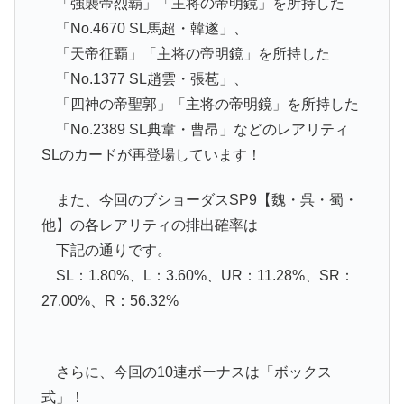
「強襲帝烈覇」「主将の帝明鏡」を所持した
「No.4670 SL馬超・韓遂」、
「天帝征覇」「主将の帝明鏡」を所持した
「No.1377 SL趙雲・張苞」、
「四神の帝聖郭」「主将の帝明鏡」を所持した
「No.2389 SL典韋・曹昂」などのレアリティ
SLのカードが再登場しています！
また、今回のブショーダスSP9【魏・呉・蜀・
他】の各レアリティの排出確率は
下記の通りです。
SL：1.80%、L：3.60%、UR：11.28%、SR：
27.00%、R：56.32%
さらに、今回の10連ボーナスは「ボックス
式」！