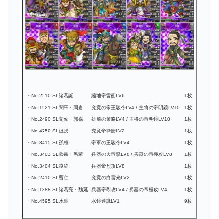
・No.2510 SL諸葛誕
縮地帝雷衝LV6
1枚
・No.1521 SL関平・周倉
究竟の帝王駿令LV4 / 主将の帝明鏡LV10
1枚
・No.2490 SL荀攸・郭嘉
雄飛の策略LV4 / 主将の帝明鏡LV10
1枚
・No.4750 SL沮授
究竟帝砕衝LV2
1枚
・No.3415 SL孫桓
帝軍の王駿令LV4
1枚
・No.3403 SL魯粛・呂蒙
兵器の大帝撃LV8 / 兵器の帝極攻LV8
1枚
・No.3404 SL凌統
兵器帝烈攻LV8
1枚
・No.2410 SL曹仁
究竟の白雷光LV2
1枚
・No.1388 SL諸葛亮・魏延
兵器帝烈攻LV4 / 兵器の帝極攻LV4
1枚
・No.4595 SL水鏡
水鏡達識LV1
9枚