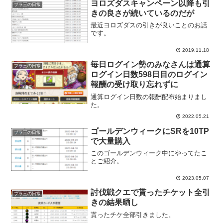
ヨロズダスキャンペーン以降も引
ブラ三の日常
きの良さが続いているのだが
最近ヨロズダスの引きが良いことのお話
です。
2019.11.18
毎日ログイン勢のみなさんは通算
ブラ三の日常
ログイン日数598日目のログイン
報酬の受け取り忘れずに
通算ログイン日数の報酬配布始まりまし
た。
2022.05.21
ゴールデンウィークにSRを10TP
ブラ三の日常
で大量購入
このゴールデンウィーク中にやってたこ
とご紹介。
2023.05.07
討伐戦クエで貰ったチケット全引
ブラ三の日常
きの結果晒し
貰ったチケ全部引きました。