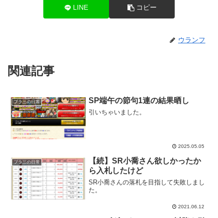
LINE
コピー
ウランフ
関連記事
SP端午の節句1連の結果晒し
ブラ三の日常
引いちゃいました。
2025.05.05
【続】SR小喬さん欲しかったか
ブラ三の日常
ら入札したけど
SR小喬さんの落札を目指して失敗しまし
た。
2021.06.12