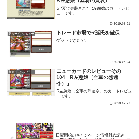
R左慈娘（猛将の貫攻）
SP夏で実装されたR左慈娘のカードレビ
ューです。
2019.08.21
トレード市場でR孫氏を確保
新カードのレビュー
ゲットできたで。
2026.06.24
ニューカードのレビューその
新カードのレビュー
104「R左慈娘（全軍の烈速
令）」
R左慈娘（全軍の烈速令）のカードレビュ
ーです。
2020.02.27
日曜開始のキャンペーン情報斜め読み