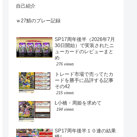
自己紹介
ｗ27鯖のプレー記録
SP17周年後半（2026年7月
30日開始）で実装されたニ
ューカードのレビューまと
め
276 views
トレード市場で売ってたカ
ードを勝手に品評する記事
その42
215 views
L小橋・周姫を求めて
194 views
SP17周年後半１０連の結果
晒し