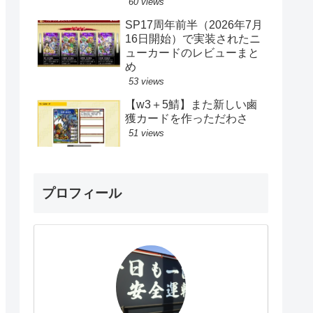
60 views
SP17周年前半（2026年7月
16日開始）で実装されたニ
ューカードのレビューまと
め
53 views
【w3＋5鯖】また新しい鹵
獲カードを作っただわさ
51 views
プロフィール