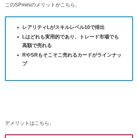
このSPminiのメリットがこちら。
レアリティLがスキルレベル10で排出
Lはどれも実用的であり、トレード市場でも
高額で売れる
RやSRもそこそこ売れるカードがラインナッ
プ
デメリットはこちら。