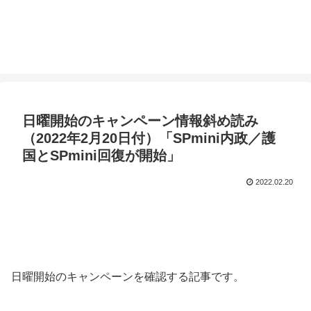
日曜開始のキャンペーン情報斜め読み
（2022年2月20日付）「SPmini内政／護
国とSPmini回復が開始」
2022.02.20
日曜開始のキャンペーンを確認する記事です。