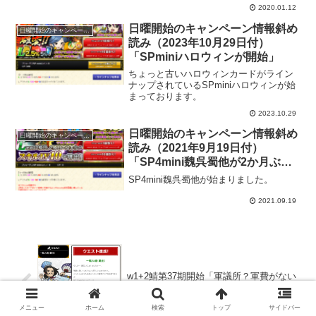
2020.01.12
日曜開始のキャンペーン情報斜め
日曜開始のキャンペーン情報斜め読み
読み（2023年10月29日付）
「SPminiハロウィンが開始」
ちょっと古いハロウィンカードがライン
ナップされているSPminiハロウィンが始
まっております。
2023.10.29
日曜開始のキャンペーン情報斜め
日曜開始のキャンペーン情報斜め読み
読み（2021年9月19日付）
「SP4mini魏呉蜀他が2か月ぶり
に開始」
SP4mini魏呉蜀他が始まりました。
2021.09.19
w1+2鯖第37期開始「軍議所？軍費がない
から初動では使うの大変」
メニュー
ホーム
検索
トップ
サイドバー