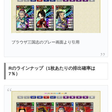
ブラウザ三国志のプレー画面より引用
Rのラインナップ（1枚あたりの排出確率は
7％）