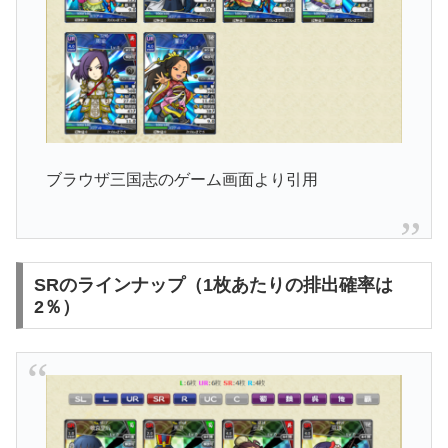
ブラウザ三国志のゲーム画面より引用
SRのラインナップ（1枚あたりの排出確率は
2％）