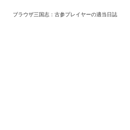
ブラウザ三国志：古参プレイヤーの適当日誌