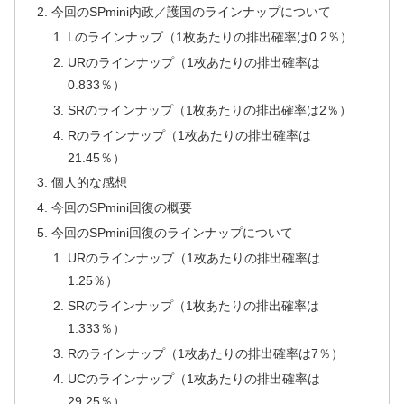
今回のSPmini内政／護国のラインナップについて
Lのラインナップ（1枚あたりの排出確率は0.2％）
URのラインナップ（1枚あたりの排出確率は
0.833％）
SRのラインナップ（1枚あたりの排出確率は2％）
Rのラインナップ（1枚あたりの排出確率は
21.45％）
個人的な感想
今回のSPmini回復の概要
今回のSPmini回復のラインナップについて
URのラインナップ（1枚あたりの排出確率は
1.25％）
SRのラインナップ（1枚あたりの排出確率は
1.333％）
Rのラインナップ（1枚あたりの排出確率は7％）
UCのラインナップ（1枚あたりの排出確率は
29.25％）