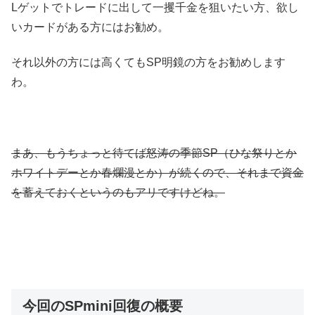
Lゲットでトレードに出して一攫千金を狙いたい方、欲し
いカードがある方にはお勧め。
それ以外の方には高くてもSP明鏡の方をお勧めします
わ。
まあ、もうちょっと待てば怒涛の季節SP（ひな祭りとか
ホワイトデーとか春爛漫とか）が続くので、それまで資金
を蓄えておくというのもアリですけどね。
今回のSPmini回復の概要