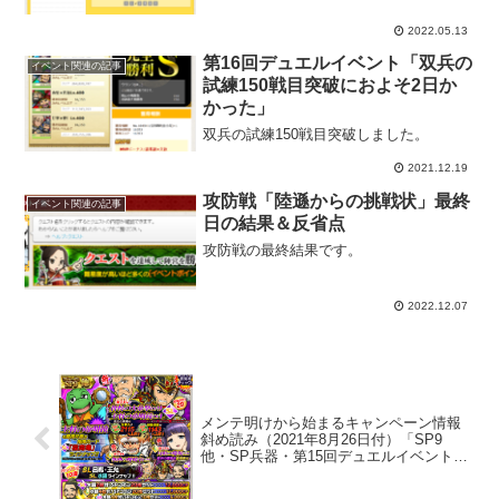
2022.05.13
第16回デュエルイベント「双兵の
イベント関連の記事
試練150戦目突破におよそ2日か
かった」
双兵の試練150戦目突破しました。
2021.12.19
攻防戦「陸遜からの挑戦状」最終
イベント関連の記事
日の結果＆反省点
攻防戦の最終結果です。
2022.12.07
メンテ明けから始まるキャンペーン情報
斜め読み（2021年8月26日付）「SP9
他・SP兵器・第15回デュエルイベント開
始」