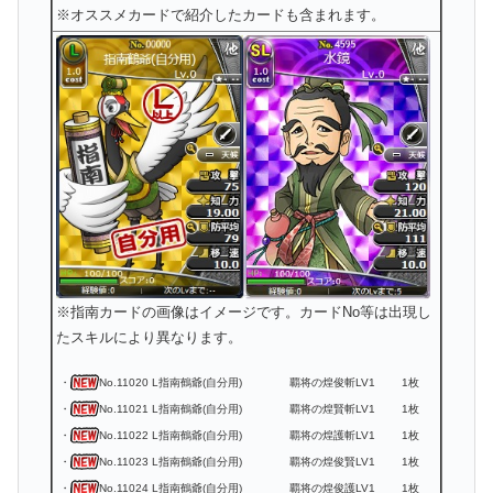
※オススメカードで紹介したカードも含まれます。
※指南カードの画像はイメージです。カードNo等は出現し
たスキルにより異なります。
・
No.11020 L指南鶴爺(自分用)
覇将の煌俊斬LV1
1枚
・
No.11021 L指南鶴爺(自分用)
覇将の煌賢斬LV1
1枚
・
No.11022 L指南鶴爺(自分用)
覇将の煌護斬LV1
1枚
・
No.11023 L指南鶴爺(自分用)
覇将の煌俊賢LV1
1枚
・
No.11024 L指南鶴爺(自分用)
覇将の煌俊護LV1
1枚