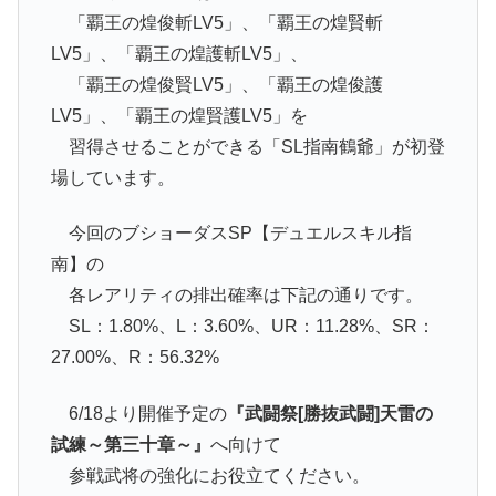
「覇王の煌俊斬LV5」、「覇王の煌賢斬
LV5」、「覇王の煌護斬LV5」、
「覇王の煌俊賢LV5」、「覇王の煌俊護
LV5」、「覇王の煌賢護LV5」を
習得させることができる「SL指南鶴爺」が初登
場しています。
今回のブショーダスSP【デュエルスキル指
南】の
各レアリティの排出確率は下記の通りです。
SL：1.80%、L：3.60%、UR：11.28%、SR：
27.00%、R：56.32%
6/18より開催予定の
『武闘祭[勝抜武闘]天雷の
試練～第三十章～』
へ向けて
参戦武将の強化にお役立てください。