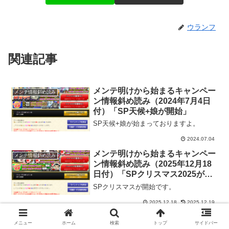
ウランフ
関連記事
メンテ明けから始まるキャンペー
メンテ情報斜め読み
ン情報斜め読み（2024年7月4日
付）「SP天候+娘が開始」
SP天候+娘が始まっておりますよ。
2024.07.04
メンテ明けから始まるキャンペー
メンテ情報斜め読み
ン情報斜め読み（2025年12月18
日付）「SPクリスマス2025が始
まる」
SPクリスマスが開始です。
2025.12.18
2025.12.19
メンテ明けから始まるキャンペー
メンテ情報斜め読み
メニュー
ホーム
検索
トップ
サイドバー
ン情報斜め読み（2023年4月20日