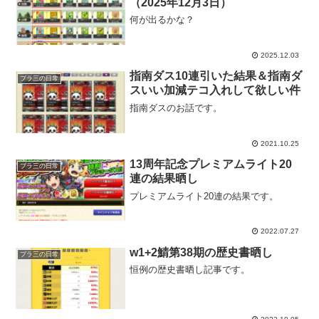
（2025年12月3日）
何が出るかな？
2025.12.03
指南ダス10連引いた結果＆指南ダ
ブラ三の日常
スいい加減テコ入れして欲しい件
指南ダスのお話です。
2021.10.25
13周年記念プレミアムライト20
ブラ三の日常
連の結果晒し
プレミアムライト20連の結果です。
2022.07.27
w1+2鯖第38期の歴史書晒し
ブラ三の日常
恒例の歴史書晒し記事です。