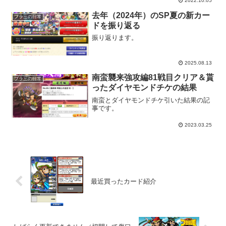
2022.10.05
去年（2024年）のSP夏の新カー
ブラ三の日常
ドを振り返る
振り返ります。
2025.08.13
南蛮襲来強攻編81戦目クリア＆貰
ブラ三の日常
ったダイヤモンドチケの結果
南蛮とダイヤモンドチケ引いた結果の記
事です。
2023.03.25
最近買ったカード紹介