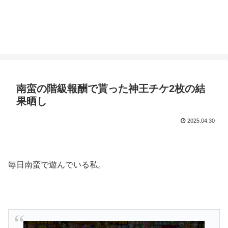
南蛮の階級報酬で貰った神王チケ2枚の結
果晒し
2025.04.30
毎日南蛮で遊んでいる私。