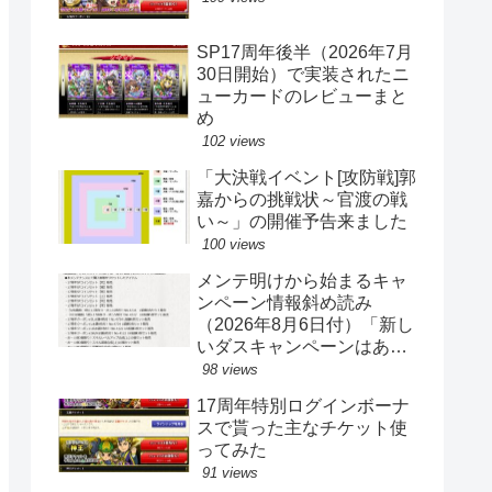
SP17周年後半（2026年7月
30日開始）で実装されたニ
ューカードのレビューまと
め
102 views
「大決戦イベント[攻防戦]郭
嘉からの挑戦状～官渡の戦
い～」の開催予告来ました
100 views
メンテ明けから始まるキャ
ンペーン情報斜め読み
（2026年8月6日付）「新し
いダスキャンペーンはあり
ません」
98 views
17周年特別ログインボーナ
スで貰った主なチケット使
ってみた
91 views