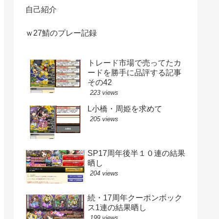
自己紹介
ｗ27鯖のプレー記録
トレード市場で売ってたカ
ードを勝手に品評する記事
その42
223 views
L小橋・周姫を求めて
205 views
SP17周年後半１０連の結果
晒し
204 views
続・17周年クーポンボック
ス1連の結果晒し
199 views