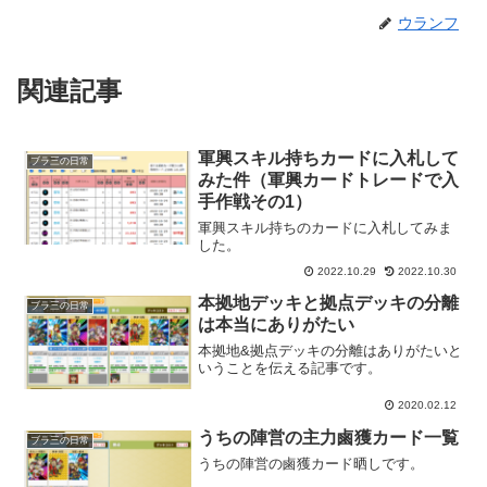
ウランフ
関連記事
軍興スキル持ちカードに入札して
ブラ三の日常
みた件（軍興カードトレードで入
手作戦その1）
軍興スキル持ちのカードに入札してみま
した。
2022.10.29
2022.10.30
本拠地デッキと拠点デッキの分離
ブラ三の日常
は本当にありがたい
本拠地&拠点デッキの分離はありがたいと
いうことを伝える記事です。
2020.02.12
うちの陣営の主力鹵獲カード一覧
ブラ三の日常
うちの陣営の鹵獲カード晒しです。