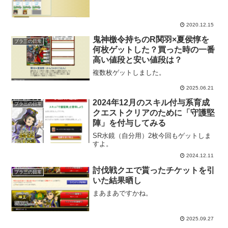
2020.12.15
鬼神檄令持ちのR関羽×夏侯惇を
ブラ三の日常
何枚ゲットした？買った時の一番
高い値段と安い値段は？
複数枚ゲットしました。
2025.06.21
2024年12月のスキル付与系育成
ブラ三の日常
クエストクリアのために「守護堅
陣」を付与してみる
SR水鏡（自分用）2枚今回もゲットしま
すよ。
2024.12.11
討伐戦クエで貰ったチケットを引
ブラ三の日常
いた結果晒し
まあまあですかね。
2025.09.27