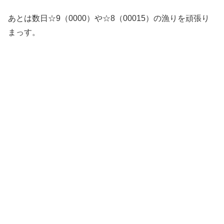
あとは数日☆9（0000）や☆8（00015）の漁りを頑張り
まっす。