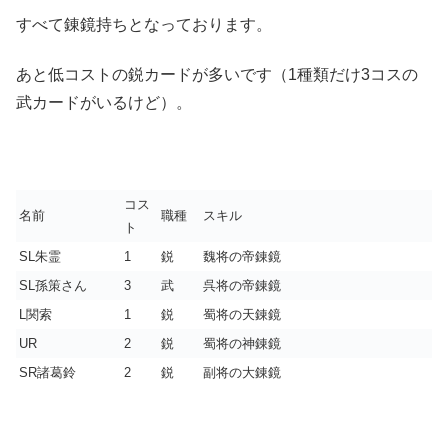
すべて錬鏡持ちとなっております。
あと低コストの鋭カードが多いです（1種類だけ3コスの
武カードがいるけど）。
コス
名前
職種
スキル
ト
SL朱霊
1
鋭
魏将の帝錬鏡
SL孫策さん
3
武
呉将の帝錬鏡
L関索
1
鋭
蜀将の天錬鏡
UR
2
鋭
蜀将の神錬鏡
SR諸葛鈴
2
鋭
副将の大錬鏡