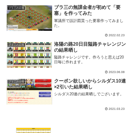
ブラ三の無課金者が初めて「要
ブラ三の日常
塞」を作ってみた
軍議所で設計図貰った要塞作ってみまし
た。
2022.02.23
洛陽の路20日目隘路チャレンジン
ブラ三の日常
の結果晒し
隘路チャレンジです。作ろうと思えば20
日毎に作れます。
2023.06.08
クーポン欲しいからシルダス10連
ブラ三の日常
×2引いた結果晒し
シルダス20連の結果晒しでございます。
2021.03.23