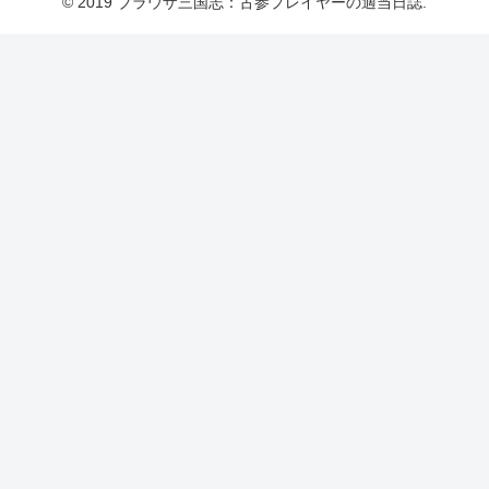
© 2019 ブラウザ三国志：古参プレイヤーの適当日誌.