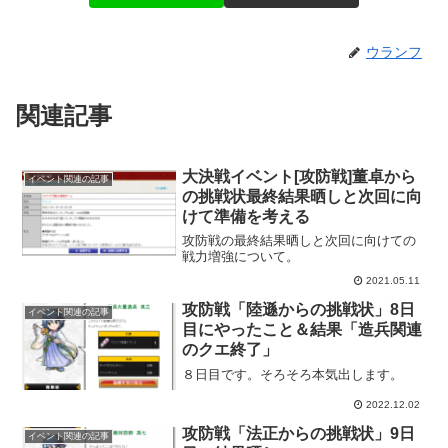
ウランフ
関連記事
大決戦イベント[攻防戦]董卓から
イベント関連の記事
の挑戦状最終結果晒しと次回に向
けて準備を考える
攻防戦の最終結果晒しと次回に向けての
戦力増強について。
2021.05.11
攻防戦「陸遜からの挑戦状」8日
イベント関連の記事
目にやったこと＆結果「造兵関連
のクエ終了」
８日目です。そろそろ本気出します。
2022.12.02
攻防戦「法正からの挑戦状」9日
イベント関連の記事