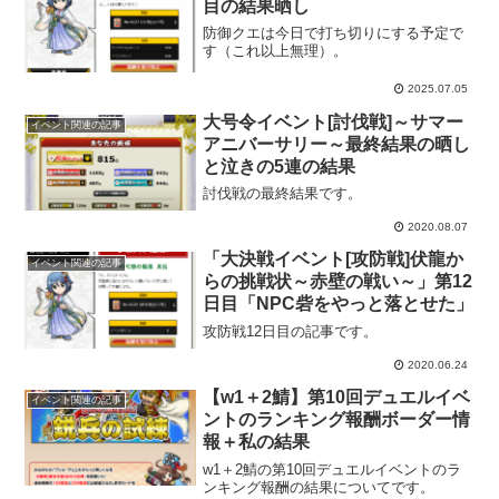
目の結果晒し
防御クエは今日で打ち切りにする予定で
す（これ以上無理）。
2025.07.05
大号令イベント[討伐戦]～サマー
イベント関連の記事
アニバーサリー～最終結果の晒し
と泣きの5連の結果
討伐戦の最終結果です。
2020.08.07
「大決戦イベント[攻防戦]伏龍か
イベント関連の記事
らの挑戦状～赤壁の戦い～」第12
日目「NPC砦をやっと落とせた」
攻防戦12日目の記事です。
2020.06.24
【w1＋2鯖】第10回デュエルイベ
イベント関連の記事
ントのランキング報酬ボーダー情
報＋私の結果
w1＋2鯖の第10回デュエルイベントのラ
ンキング報酬の結果についてです。