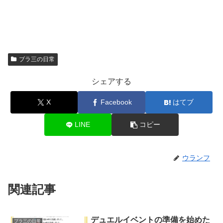
ブラ三の日常
シェアする
X
Facebook
はてブ
LINE
コピー
ウランフ
関連記事
デュエルイベントの準備を始めた
ブラ三の日常