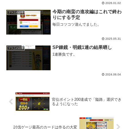
2026.01.02
今期の南蛮の進攻編はこれで終わ
ブラ三の日常
りにする予定
毎日コツコツ遊んでました。
2025.05.31
SP錬鏡・明鏡1連の結果晒し
ブラ三の日常
1連勝負です。
2024.06.04
官位ポイント200達成で「隘路」選択でき
るようになった
討伐ゲージ最高のカードは作るの大変