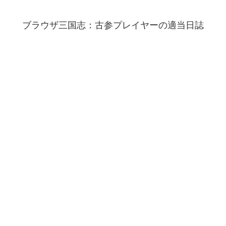
ブラウザ三国志：古参プレイヤーの適当日誌