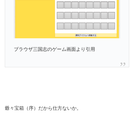
ブラウザ三国志のゲーム画面より引用
爺々宝箱（序）だから仕方ないか。